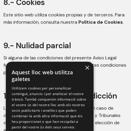
8.- Cookies
Este sitio web utiliza cookies propias y de terceros. Para
más información, consulta nuestra
Política de Cookies
.
9.- Nulidad parcial
Si alguna de las condiciones del presente Aviso Legal
fuera declarada nula o ineficaz, las restantes condiciones
×
Aquest lloc web utilitza
permanecerán vigentes.
galetes
Utilitzem cookies per personalitzar
10.- Ley aplicable y jurisdicción
contingut, anuncis i per analitzar el nostre
trànsit. També compartim informació sobre
el vostre ús del nostre lloc amb els nostres
La legislación aplicable será la española. En caso de
socis publicitaris i analítics que poden
disputa, serán competentes los Juzgados y Tribunales
combinar-la amb altra informació que els
heu proporcionat o que han recopilat a
del domicilio del prestador o del usuario, a elección de
partir del vostre ús dels seus serveis.
este último.