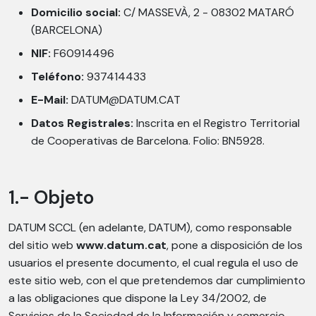
Domicilio social:
C/ MASSEVÀ, 2 - 08302 MATARÓ
(BARCELONA)
NIF:
F60914496
Teléfono:
937414433
E-Mail:
DATUM@DATUM.CAT
Datos Registrales:
Inscrita en el Registro Territorial
de Cooperativas de Barcelona. Folio: BN5928.
1.- Objeto
DATUM SCCL (en adelante, DATUM), como responsable
del sitio web
www.datum.cat
, pone a disposición de los
usuarios el presente documento, el cual regula el uso de
este sitio web, con el que pretendemos dar cumplimiento
a las obligaciones que dispone la Ley 34/2002, de
Servicios de la Sociedad de la Información y comercio